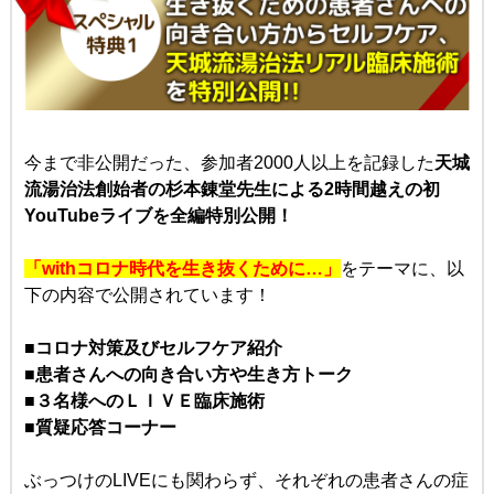
今まで非公開だった、参加者2000人以上を記録した
天城
流湯治法創始者の杉本錬堂先生による
2時間越えの初
YouTubeライブを全編特別公開！
「withコロナ時代を生き抜くために…」
をテーマに、
以
下の内容で公開されています！
■コロナ対策及びセルフケア紹介
■患者さんへの向き合い方や生き方トーク
■３名様へのＬＩＶＥ臨床施術
■質疑応答コーナー
ぶっつけのLIVEにも関わらず、それぞれの患者さんの症