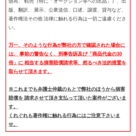
頒布、
転売（特に「オークション等への出品」）、出
版、翻訳、
展示、公衆送信、口述、譲渡、貸与など、
著作権法その他
法律に触れる行為は一切ご遠慮くださ
い。
万一、そのような行為が弊社の方で確認された場合に
は、
事前の警告なく、刑事告訴及び「商品代金の30
倍」に
相当する損害賠償請求等、然るべき法的措置を
取らせて頂きます。
※これまでも弁護士仲裁のもとで弊社のほうから損害
賠償を
請求させて頂き支払って頂いた案件がございま
す。
くれぐれも著作権に触れる行為にはご注意下さいま
せ。