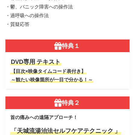
・鬱、パニック障害への操作法
・過呼吸への操作法
・質疑応答
特典１
DVD専用
テキスト
【目次×映像タイムコード表付き】
～観たい映像箇所が一目で分かる！～
特典２
首の痛みへの遠隔アプローチ！
「天城流湯治法セルフケアテクニック
」