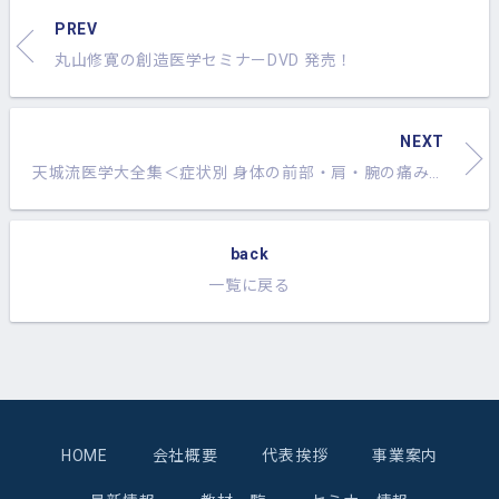
PREV
丸山修寛の創造医学セミナーDVD 発売！
NEXT
天城流医学大全集＜症状別 身体の前部・肩・腕の痛み編＞×天城流湯治法パーキンソン病セミナーDVD 発売！
back
一覧に戻る
HOME
会社概要
代表挨拶
事業案内