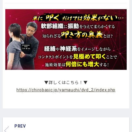
▼詳しくはこちら！▼
https://chirobasic.jp/yamauchi/dvd_2/index.php
PREV