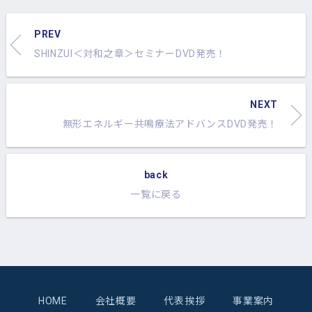
PREV
SHINZUI＜対和之章＞セミナーDVD発売！
NEXT
無形エネルギー共鳴療法アドバンスDVD発売！
back
一覧に戻る
HOME
会社概要
代表挨拶
事業案内