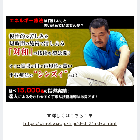
▼詳しくはこちら！▼
https://chirobasic.jp/hijii/dvd_2/index.html